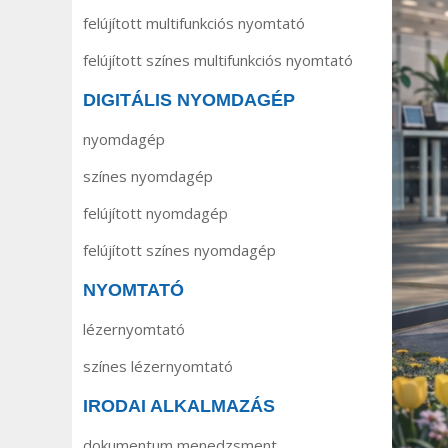
felújított multifunkciós nyomtató
felújított színes multifunkciós nyomtató
DIGITÁLIS NYOMDAGÉP
nyomdagép
színes nyomdagép
felújított nyomdagép
felújított színes nyomdagép
NYOMTATÓ
lézernyomtató
színes lézernyomtató
IRODAI ALKALMAZÁS
dokumentum menedzsment