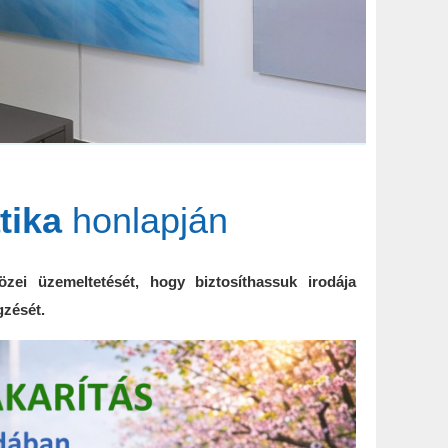
tika
honlapján
özei üzemeltetését, hogy biztosíthassuk irodája
égzését.