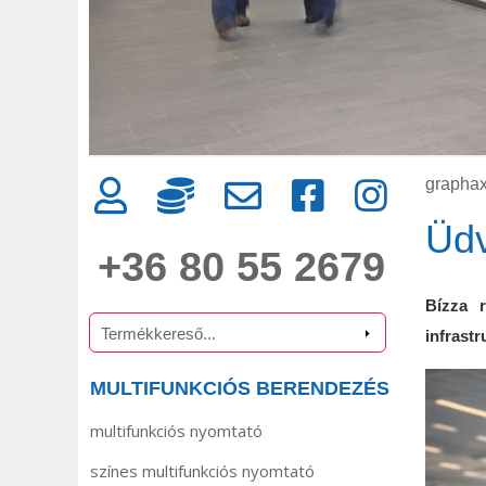
graphax
Üdv
+36 80 55 2679
Bízza r
infrast
MULTIFUNKCIÓS BERENDEZÉS
multifunkciós nyomtató
színes multifunkciós nyomtató