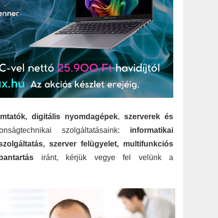
omtatók, digitális nyomdagépek
,
szerverek és
onságtechnikai szolgáltatásaink:
informatikai
olgáltatás, szerver felügyelet, multifunkciós
antartás
iránt, kérjük vegye fel velünk a