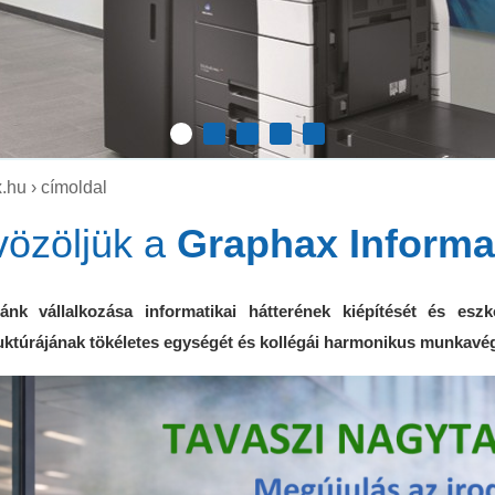
.hu
› címoldal
özöljük a
Graphax Informa
ánk vállalkozása informatikai hátterének kiépítését és eszk
ruktúrájának tökéletes egységét és kollégái harmonikus munkav