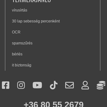
vírusírtás
30 lap sebesség percenként
OCR
spamszűrés
bérlés
it biztonság
+36 80 55 2679