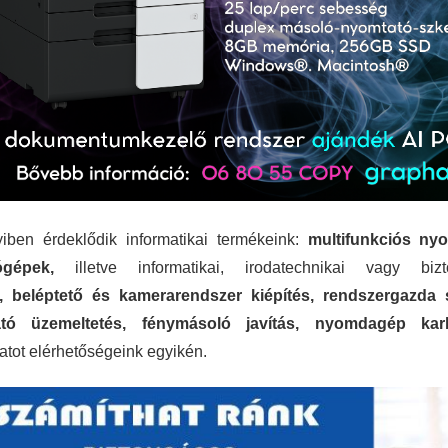
ben érdeklődik informatikai termékeink:
multifunkciós ny
ógépek,
illetve informatikai, irodatechnikai vagy bizt
, beléptető és kamerarendszer kiépítés, rendszergazda sz
tó üzemeltetés, fénymásoló javítás, nyomdagép karb
atot elérhetőségeink egyikén.