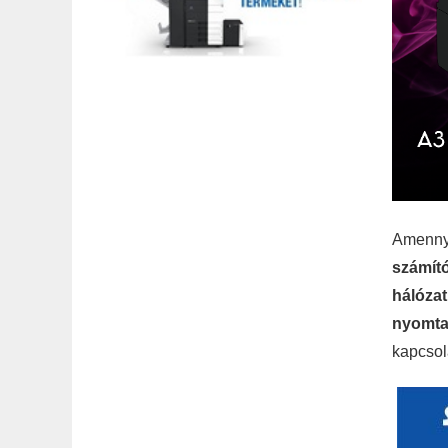
Amennyi
számít
hálózat
nyomta
kapcsol