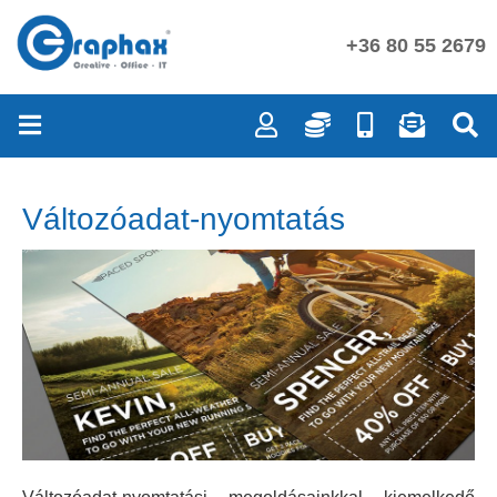
+36 80 55 2679
Változóadat-nyomtatás