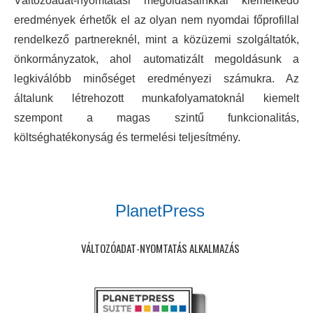
Változóadat-nyomtatási megoldásainkkal kiemelkedő
eredmények érhetők el az olyan nem nyomdai főprofillal
rendelkező partnereknél, mint a közüzemi szolgáltatók,
önkormányzatok, ahol automatizált megoldásunk a
legkiválóbb minőséget eredményezi számukra. Az
általunk létrehozott munkafolyamatoknál kiemelt
szempont a magas szintű funkcionalitás,
költséghatékonyság és termelési teljesítmény.
PlanetPress
VÁLTOZÓADAT-NYOMTATÁS ALKALMAZÁS