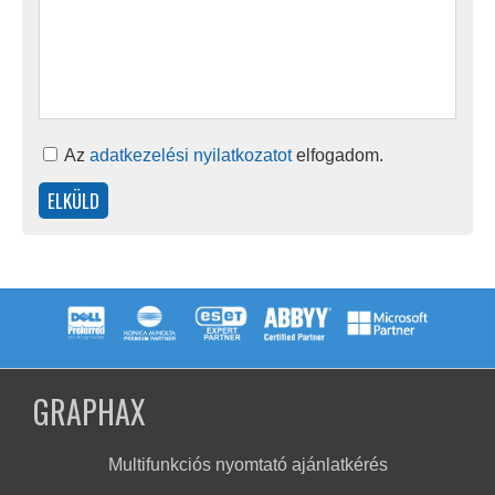
Az
adatkezelési nyilatkozatot
elfogadom.
GRAPHAX
Multifunkciós nyomtató ajánlatkérés