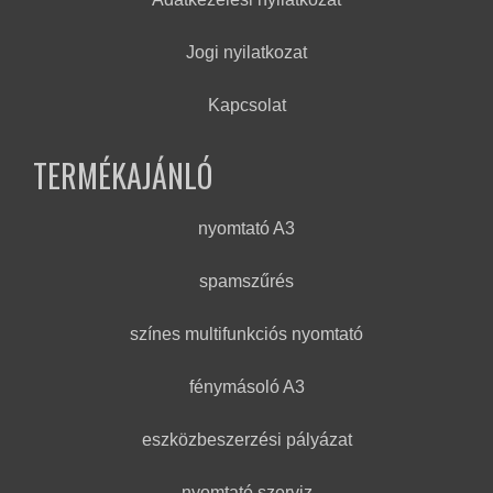
Jogi nyilatkozat
Kapcsolat
TERMÉKAJÁNLÓ
nyomtató A3
spamszűrés
színes multifunkciós nyomtató
fénymásoló A3
eszközbeszerzési pályázat
nyomtató szerviz