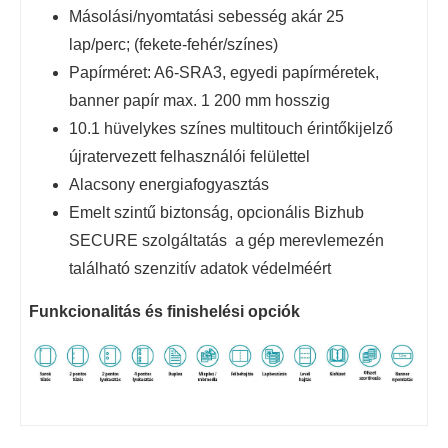
Másolási/nyomtatási sebesség akár 25
lap/perc; (fekete-fehér/színes)
Papírméret: A6-SRA3, egyedi papírméretek,
banner papír max. 1 200 mm hosszig
10.1 hüvelykes színes multitouch érintőkijelző
újratervezett felhasználói felülettel
Alacsony energiafogyasztás
Emelt szintű biztonság, opcionális Bizhub
SECURE szolgáltatás a gép merevlemezén
található szenzitív adatok védelméért
Funkcionalitás és finishelési opciók