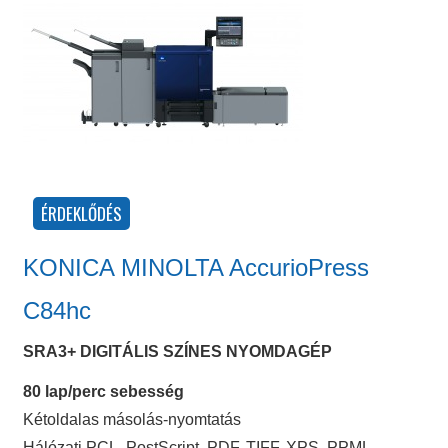
KONICA MINOLTA AccurioPress
C84hc
SRA3+ DIGITÁLIS SZÍNES NYOMDAGÉP
80 lap/perc sebesség
Kétoldalas másolás-nyomtatás
Hálózati PCL, PostScript, PDF, TIFF, XPS, PPML