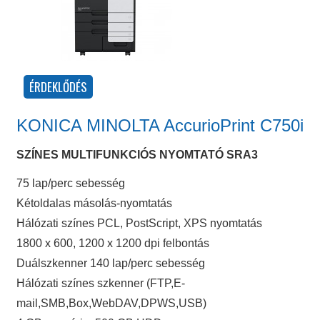
KONICA MINOLTA AccurioPrint C750i
SZÍNES MULTIFUNKCIÓS NYOMTATÓ SRA3
75 lap/perc sebesség
Kétoldalas másolás-nyomtatás
Hálózati színes PCL, PostScript, XPS nyomtatás
1800 x 600, 1200 x 1200 dpi felbontás
Duálszkenner 140 lap/perc sebesség
Hálózati színes szkenner (FTP,E-
mail,SMB,Box,WebDAV,DPWS,USB)