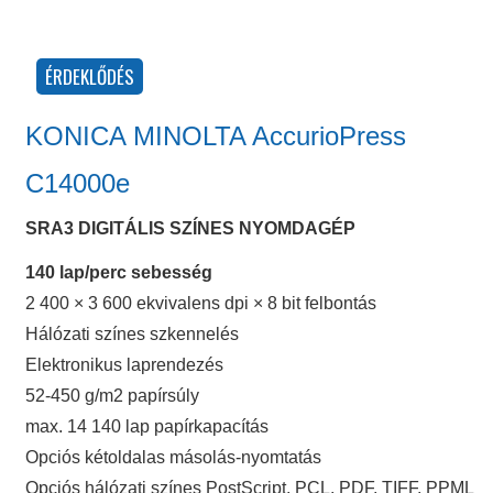
KONICA MINOLTA AccurioPress
C14000e
SRA3 DIGITÁLIS SZÍNES NYOMDAGÉP
140 lap/perc sebesség
2 400 × 3 600 ekvivalens dpi × 8 bit felbontás
Hálózati színes szkennelés
Elektronikus laprendezés
52-450 g/m2 papírsúly
max. 14 140 lap papírkapacítás
Opciós kétoldalas másolás-nyomtatás
Opciós hálózati színes PostScript, PCL, PDF, TIFF, PPML