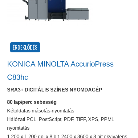
KONICA MINOLTA AccurioPress
C83hc
SRA3+ DIGITÁLIS SZÍNES NYOMDAGÉP
80 lap/perc sebesség
Kétoldalas másolás-nyomtatás
Hálózati PCL, PostScript, PDF, TIFF, XPS, PPML
nyomtatás
1,200 x 1,200 dpi x 8 bit, 2400 x 3600 x 8 bit ekvivalens