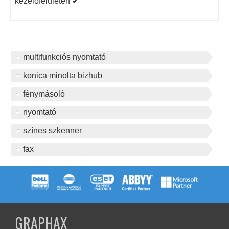
kezelőfelületen ✔
multifunkciós nyomtató
konica minolta bizhub
fénymásoló
nyomtató
színes szkenner
fax
GRAPHAX