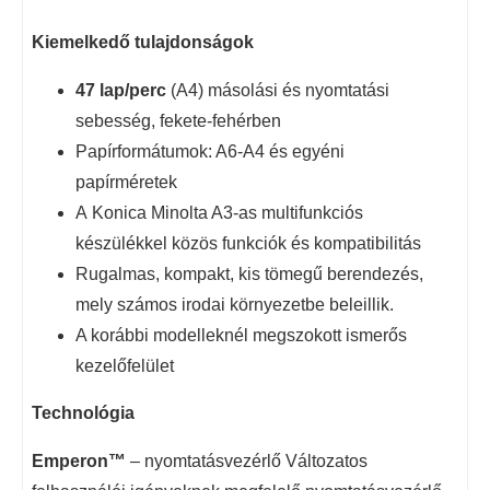
Kiemelkedő tulajdonságok
47 lap/perc
(A4) másolási és nyomtatási
sebesség, fekete-fehérben
Papírformátumok: A6-A4 és egyéni
papírméretek
A Konica Minolta A3-as multifunkciós
készülékkel közös funkciók és kompatibilitás
Rugalmas, kompakt, kis tömegű berendezés,
mely számos irodai környezetbe beleillik.
A korábbi modelleknél megszokott ismerős
kezelőfelület
Technológia
Emperon™
– nyomtatásvezérlő Változatos