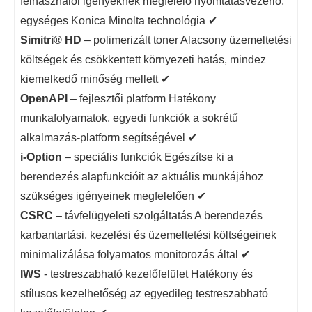
felhasználói igényeknek megfelelő nyomtatásvezérlő,
egységes Konica Minolta technológia ✔
Simitri® HD
– polimerizált toner Alacsony üzemeltetési
költségek és csökkentett környezeti hatás, mindez
kiemelkedő minőség mellett ✔
OpenAPI
– fejlesztői platform Hatékony
munkafolyamatok, egyedi funkciók a sokrétű
alkalmazás-platform segítségével ✔
i-Option
– speciális funkciók Egészítse ki a
berendezés alapfunkcióit az aktuális munkájához
szükséges igényeinek megfelelően ✔
CSRC
– távfelügyeleti szolgáltatás A berendezés
karbantartási, kezelési és üzemeltetési költségeinek
minimalizálása folyamatos monitorozás által ✔
IWS
- testreszabható kezelőfelület Hatékony és
stílusos kezelhetőség az egyedileg testreszabható