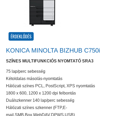
KONICA MINOLTA BIZHUB C750i
SZÍNES MULTIFUNKCIÓS NYOMTATÓ SRA3
75 lap/perc sebesség
Kétoldalas másolás-nyomtatás
Hálózati színes PCL, PostScript, XPS nyomtatás
1800 x 600, 1200 x 1200 dpi felbontás
Duálszkenner 140 lap/perc sebesség
Hálózati színes szkenner (FTP,E-
mail,SMB,Box,WebDAV,DPWS,USB)