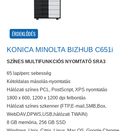
KONICA MINOLTA BIZHUB C651i
SZÍNES MULTIFUNKCIÓS NYOMTATÓ SRA3
65 lap/perc sebesség
Kétoldalas másolás-nyomtatás
Hálózati színes PCL, PostScript, XPS nyomtatás
1800 x 600, 1200 x 1200 dpi felbontás
Hálózati színes szkenner (FTP,E-mail,SMB,Box,
WebDAV,DPWS,USB,hálózati TWAIN)
8 GB memória, 256 GB SSD
Windows, Unix, Citrix, Linux, Mac OS, Google Chrome