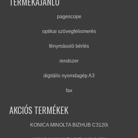
TERMÉKAJÁNLÓ
pagescope
optikai szövegfelismerés
fénymásoló bérlés
rendszer
digitális nyomdagép A3
fax
AKCIÓS TERMÉKEK
KONICA MINOLTA BIZHUB C3120i