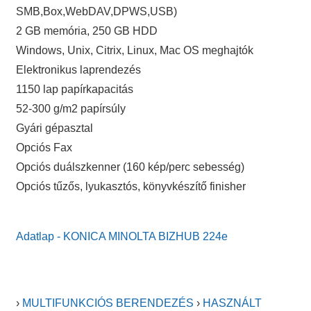
SMB,Box,WebDAV,DPWS,USB)
2 GB memória, 250 GB HDD
Windows, Unix, Citrix, Linux, Mac OS meghajtók
Elektronikus laprendezés
1150 lap papírkapacitás
52-300 g/m2 papírsúly
Gyári gépasztal
Opciós Fax
Opciós duálszkenner (160 kép/perc sebesség)
Opciós tűzős, lyukasztós, könyvkészítő finisher
Adatlap - KONICA MINOLTA BIZHUB 224e
›
MULTIFUNKCIÓS BERENDEZÉS
›
HASZNÁLT