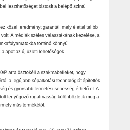
eilleszthetőséget biztosít a belépő szintű
z közeli eredményt garantál, mely élettel telibb
 volt. A médiák széles választékának kezelése, a
unkafolyamatokba történő könnyű
 alapot az új üzleti lehetőségek
 arra ösztökéli a szakmabelieket, hogy
értői a legújabb képalkotási technológiát építették
ség és gyorsabb termelési sebesség érhető el. A
úsított lenyűgöző rugalmasság különböztetik meg a
rmely más termékétől.