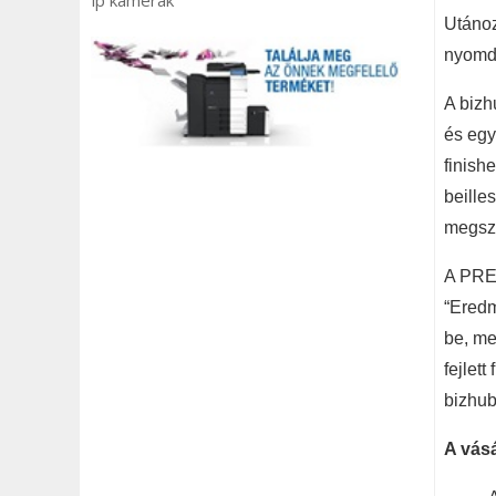
ip kamerák
Utánoz
nyomd
A bizh
és egy
finish
beille
megsz
A PRES
“Eredm
be, me
fejlet
bizhub
A vás