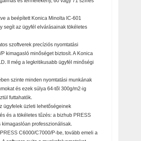
lmas és termelékeny, 60 vagy 71 színes
tve a beépített Konica Minolta IC-601
ly segít az ügyfél elvárásainak tökéletes
atos szoftverek precíziós nyomtatási
 kimagasló minőséget biztosít. A Konica
A.D. II még a legkritikusabb ügyfél minőségi
ben szinte minden nyomtatási munkának
tumokat és ezek súlya 64-től 300g/m2-ig
tül futtahatók.
az ügyfelek üzleti lehetőségeinek
zés és a tökéletes tűzés: a bizhub PRESS
 kimagaslóan professzionálisak.
ub PRESS C6000/C7000/P-be, tovább emeli a