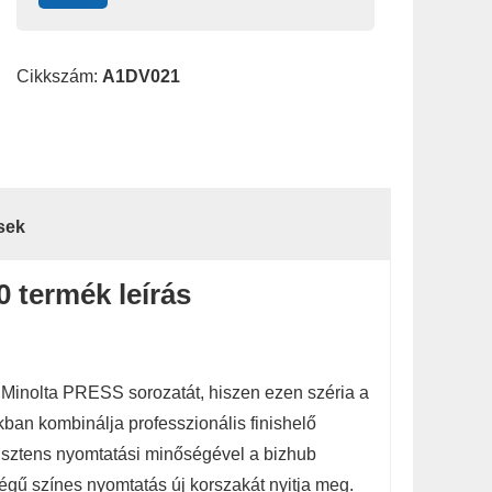
Cikkszám:
A1DV021
sek
termék leírás
 Minolta PRESS sorozatát, hiszen ezen széria a
an kombinálja professzionális finishelő
isztens nyomtatási minőségével a bizhub
 színes nyomtatás új korszakát nyitja meg.