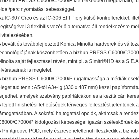
A bizhub PRESS C6000/C7000/P kiemelkedően megbízható, ruga
oldal/perc nyomtatási sebességgel.
z IC-307 Creo és az IC-306 EFI Fiery külső kontrollerekkel, ille
egítségével 3 flexibilis vezérlő alternatíva áll rendelkezésre me
kivitelezésében.
A bevált és továbbfejlesztett Konica Minolta hardverek és változ
technológiájának köszönhetően a bizhub PRESS C6000/C7000/P
inolta saját fejlesztései révén, mint pl. a Simitri®HD és a S.E.
elvárásainak is megfelel.
A bizhub PRESS C6000/C7000/P rugalmassága a médiák eseté
eleget tud tenni: A5-től A3+-ig (330 x 487 mm) kezel papírformá
terjedhet, amelyek szabvány papírtálcákon és a kézitálcán keresz
 fejlett finishelési lehetőségek lényeges fejlesztést jelentenek 
támogatásában. A sokrétű hajtogatási opciók, akárcsak a rende
C6000/C7000/P kidolgozási képességei igazán széleskörűek és
A Printgroove POD, mely észrevehetetlenül illeszkedik a bizh