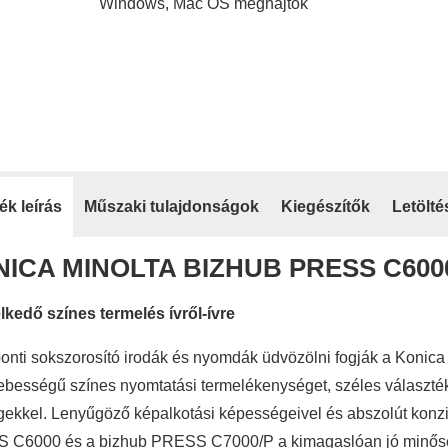
Windows, Mac OS meghajtók
k leírás
Műszaki tulajdonságok
Kiegészítők
Letölté
ICA MINOLTA BIZHUB PRESS C6000 
kedő színes termelés ívről-ívre
onti sokszorosító irodák és nyomdák üdvözölni fogják a Konica
bességű színes nyomtatási termelékenységet, széles választékb
ekkel. Lenyűgöző képalkotási képességeivel és abszolút konz
C6000 és a bizhub PRESS C7000/P a kimagaslóan jó minőségű