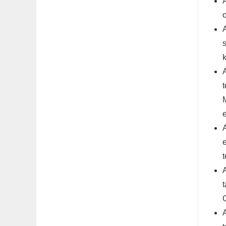
A
s
M
A