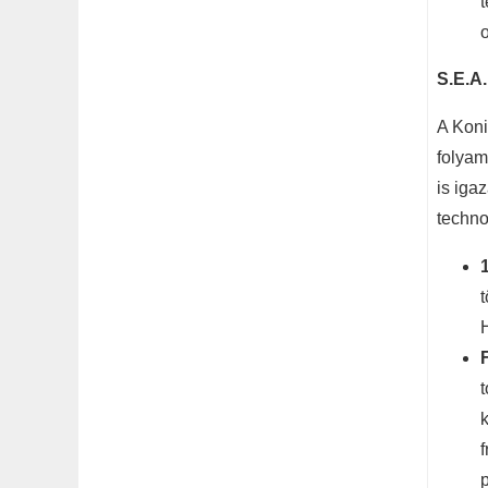
t
o
S.E.A.
A Koni
folyam
is iga
techno
t