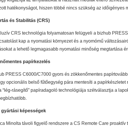
zott hatékonyságot, hiszen többé nincs szükség az időigényes m
rtás és Stabilitás (CRS)
luzív CRS technológia folyamatosan felügyeli a bizhub PRESS
csatolást kap a nyomatási környezet és a nyomómű változásair
ásokat a lehető legmagasabb nyomatási minőség megtartása é
nőmentes papírkezelés
ub PRESS C6000/C7000 gyors és zökkenőmentes papírtovábbítás
egy opcionális belső fűtőegység pára mentesíti a papírkészletet
a “lég-rásegítő” papíradagoló technológiája szétválasztja a lap
egbízhatóbb.
i gyártási képességek
ca Minolta távoli figyelő rendszere a CS Remote Care proaktív 