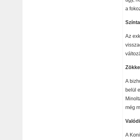
a foko
Színta
Az exk
vissza
változ
Zökke
A bizh
belül 
Minolt
még m
Valód
A Koni