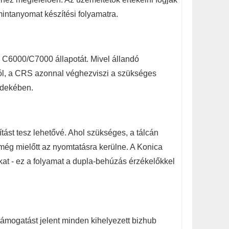
intanyomat készítési folyamatra.
 C6000/C7000 állapotát. Mivel állandó
ól, a CRS azonnal véghezviszi a szükséges
rdekében.
t tesz lehetővé. Ahol szükséges, a tálcán
 még mielőtt az nyomtatásra kerülne. A Konica
okat - ez a folyamat a dupla-behúzás érzékelőkkel
támogatást jelent minden kihelyezett bizhub