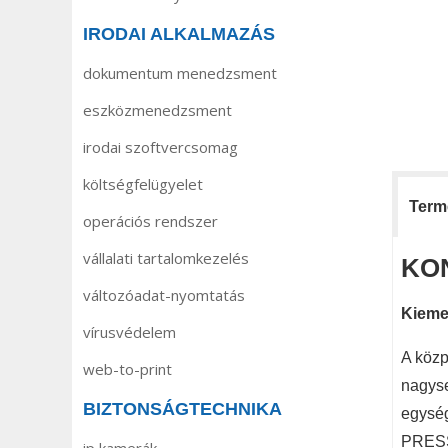
IRODAI ALKALMAZÁS
dokumentum menedzsment
eszközmenedzsment
irodai szoftvercsomag
költségfelügyelet
Termé
operációs rendszer
vállalati tartalomkezelés
KON
változóadat-nyomtatás
Kiemel
vírusvédelem
A közp
web-to-print
nagyse
BIZTONSÁGTECHNIKA
egység
PRESS 