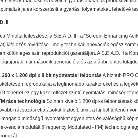
ermelési kapacitást és növeli a gyártás általános produktivitásá
ptimalizálja és korszerűsíti a gyártási folyamatokat, lehetővé t
D. II
ca Minolta fejlesztése, a S.E.A.D. II - a “Screen- Enhancing Acitv
at) kifejezés rövidítése - mely technikai innovációk egész sorá
zán különleges szín reprodukciót garantáljon. A S.E.A.D. II a Koni
lógiájának már második generációja és az alábbi fontos tulajd
1 200 x 1 200 dpi x 8 bit nyomtatási felbontás
A bizhub PRO C
tökéletesen reprodukálja a legfinomabb karaktereket és a legvéko
HD tonerrel ez egy közel offszet-szintű nyomtatási minőséget e
FM rács technológia
Szintén kiváló 1 200 dpi-s felbontásnak
ovábbi rácsozási eljárásokat biztosít, amik a fájlból történő ny
kimagasló minőségű nyomatokat egyenletes és valósághű kép-r
frekvencia modulált (Frequency Modulated - FM) technológia eg
produkál.