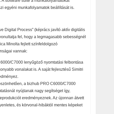
t. A software suite a munkafolyamatokat
eszi egyéni munkafolyamatok beállítását is.
e Digital Process” (képrács javító aktív digitális
t vonultatja fel, hogy a legmagasabb sebességnél
ca Minolta fejlett színfeldolgozó
onságai vannak:
6000/C7000 lenyűgöző nyomtatási felbontása
nyabb vonalakat is. A saját fejlesztésű Simitri
redményez.
 köszönhetően, a bizhub PRO C6000/C7000
omtatásnál nyújtanak nagy segítséget így,
eprodukciót eredményeznek. Az újonnan átvett
yenletes, és körvonal-hibáktól mentes képeket