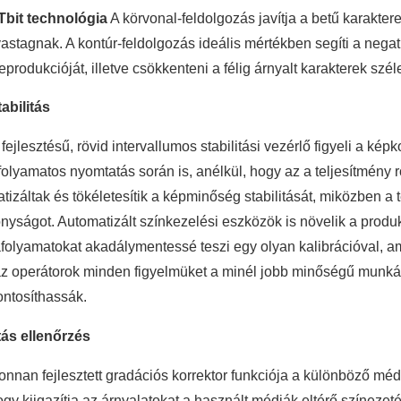
ITbit technológia
A körvonal-feldolgozás javítja a betű karakte
vastagnak. A kontúr-feldolgozás ideális mértékben segíti a nega
eprodukcióját, illetve csökkenteni a félig árnyalt karakterek szé
abilitás
 fejlesztésű, rövid intervallumos stabilitási vezérlő figyeli a
folyamatos nyomtatás során is, anélkül, hogy az a teljesítmény 
tizáltak és tökéletesítik a képminőség stabilitását, miközben a 
nyságot. Automatizált színkezelési eszközök is növelik a prod
olyamatokat akadálymentessé teszi egy olyan kalibrációval, ami
z operátorok minden figyelmüket a minél jobb minőségű munkák
ntosíthassák.
ás ellenőrzés
onnan fejlesztett gradációs korrektor funkciója a különböző médi
ogy kiigazítja az árnyalatokat a használt médiák eltérő színeze