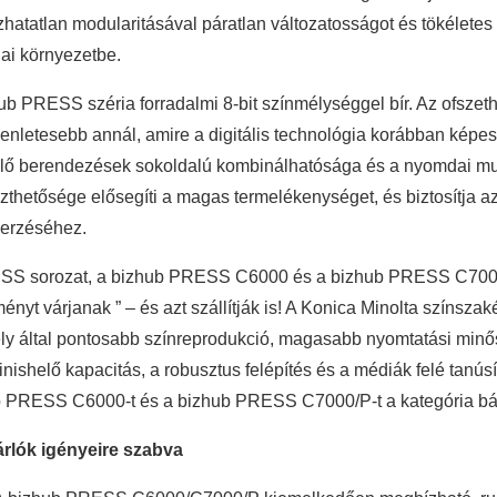
hatatlan modularitásával páratlan változatosságot és tökéletes b
ai környezetbe.
ub PRESS széria forradalmi 8-bit színmélységgel bír. Az ofszethe
enletesebb annál, amire a digitális technológia korábban képes
elő berendezések sokoldalú kombinálhatósága és a nyomdai m
szthetősége elősegíti a magas termelékenységet, és biztosítja az
erzéséhez.
S sorozat, a bizhub PRESS C6000 és a bizhub PRESS C7000/P
ényt várjanak ” – és azt szállítják is! A Konica Minolta színszak
ly által pontosabb színreprodukció, magasabb nyomtatási minő
t finishelő kapacitás, a robusztus felépítés és a médiák felé tan
 PRESS C6000-t és a bizhub PRESS C7000/P-t a kategória bá
árlók igényeire szabva