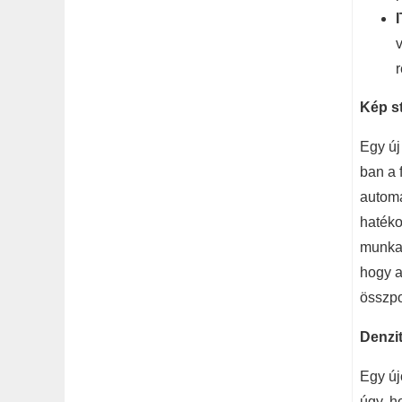
r
Kép st
Egy új
ban a 
automa
hatéko
munkaf
hogy a
összpo
Denzit
Egy új
úgy, h