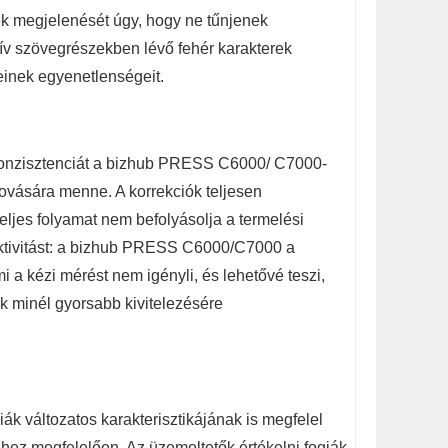
rek megjelenését úgy, hogy ne tűnjenek
tív szövegrészekben lévő fehér karakterek
leinek egyenetlenségeit.
 képkonzisztenciát a bizhub PRESS C6000/ C7000-
rovására menne. A korrekciók teljesen
teljes folyamat nem befolyásolja a termelési
uktivitást: a bizhub PRESS C6000/C7000 a
 a kézi mérést nem igényli, és lehetővé teszi,
 minél gyorsabb kivitelezésére
ák változatos karakterisztikájának is megfelel
téhez megfelelően. Az üzemeltetők értékelni fogják