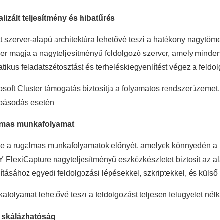
lizált teljesítmény és hibatűrés
ett szerver-alapú architektúra lehetővé teszi a hatékony nagy
er magja a nagyteljesítményű feldolgozó szerver, amely minden
tikus feladatszétosztást és terheléskiegyenlítést végez a feldo
osoft Cluster támogatás biztosítja a folyamatos rendszerüzemet
básodás esetén.
mas munkafolyamat
e a rugalmas munkafolyamatok előnyét, amelyek könnyedén a me
FlexiCapture nagyteljesítményű eszközkészletet biztosít az 
tásához egyedi feldolgozási lépésekkel, szkriptekkel, és külső
afolyamat lehetővé teszi a feldolgozást teljesen felügyelet nélk
t skálázhatóság