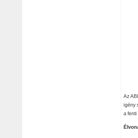
Az ABB
igény 
a fent
Élvona