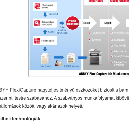
YY FlexiCapture nagyteljesítményű eszközöket biztosít a bárm
szerinti testre szabásához. A szabványos munkafolyamat kibőv
i állomások között, vagy akár azok helyett.
lbeli technológiák