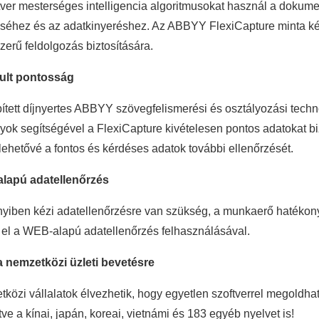
tver mesterséges intelligencia algoritmusokat használ a doku
iséhez és az adatkinyeréshez. Az ABBYY FlexiCapture minta képe
erű feldolgozás biztosítására.
ult pontosság
ített díjnyertes ABBYY szövegfelismerési és osztályozási techno
yok segítségével a FlexiCapture kivételesen pontos adatokat biz
 lehetővé a fontos és kérdéses adatok további ellenőrzését.
lapú adatellenőrzés
iben kézi adatellenőrzésre van szükség, a munkaerő hatékon
 el a WEB-alapú adatellenőrzés felhasználásával.
 nemzetközi üzleti bevetésre
közi vállalatok élvezhetik, hogy egyetlen szoftverrel megoldh
tve a kínai, japán, koreai, vietnámi és 183 egyéb nyelvet is!