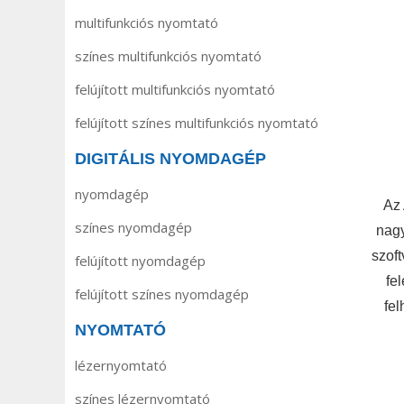
multifunkciós nyomtató
színes multifunkciós nyomtató
felújított multifunkciós nyomtató
felújított színes multifunkciós nyomtató
DIGITÁLIS NYOMDAGÉP
nyomdagép
Az 
színes nyomdagép
nagy
szoft
felújított nyomdagép
fe
felújított színes nyomdagép
fel
NYOMTATÓ
lézernyomtató
színes lézernyomtató