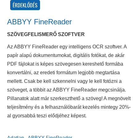
ABBYY FineReader
SZÖVEGFELISMERŐ SZOFTVER
Az ABBYY FineReader egy intelligens OCR szoftver. A
papír alapú dokumentumokat, digitális fotókat, de akár
PDF fájlokat is képes szövegesen kereshető formába
konvertálni, az eredeti formátum legjobb megtartása
mellett. Csak be kell szkennelni vagy le kell fotózni a
szöveget, a többit az ABBYY FineReader megcsinálja.
Pillanatok alatt már szerkeszthető a szöveg! A megnövelt
teljesítmény és a felhasználóbarát kezelés mintegy 20%-
al gyorsabbá teszi elődjéhez képest.
Adatlap - ABBYY FineReader