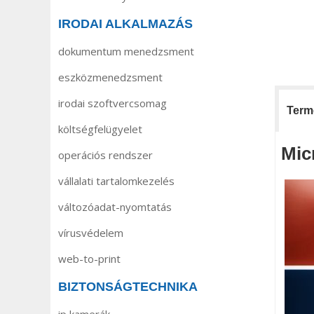
IRODAI ALKALMAZÁS
dokumentum menedzsment
eszközmenedzsment
irodai szoftvercsomag
Termé
költségfelügyelet
Mic
operációs rendszer
vállalati tartalomkezelés
változóadat-nyomtatás
vírusvédelem
web-to-print
BIZTONSÁGTECHNIKA