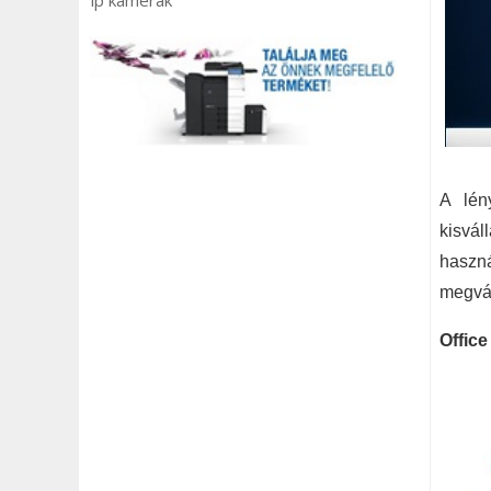
ip kamerák
A lén
kisvál
haszn
megvás
Office