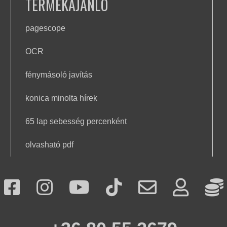
TERMÉKAJÁNLÓ
pagescope
OCR
fénymásoló javítás
konica minolta hírek
65 lap sebesség percenként
olvasható pdf