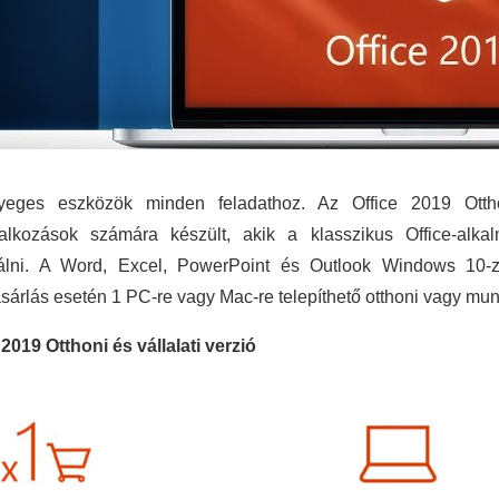
yeges eszközök minden feladathoz. Az Office 2019 Ottho
lalkozások számára készült, akik a klasszikus Office-alka
álni. A Word, Excel, PowerPoint és Outlook Windows 10-zel
árlás esetén 1 PC-re vagy Mac-re telepíthető otthoni vagy mun
 2019 Otthoni és vállalati verzió