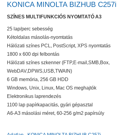
KONICA MINOLTA BIZHUB C257i
SZÍNES MULTIFUNKCIÓS NYOMTATÓ A3
25 lap/perc sebesség
Kétoldalas másolás-nyomtatás
Hálózati színes PCL, PostScript, XPS nyomtatás
1800 x 600 dpi felbontás
Hálózati színes szkenner (FTP,E-mail,SMB,Box,
WebDAV,DPWS,USB,TWAIN)
6 GB memória, 256 GB HDD
Windows, Unix, Linux, Mac OS meghajtók
Elektronikus laprendezés
1100 lap papírkapacitás, gyári gépasztal
A6-A3 másolási méret, 60-256 g/m2 papírsúly
Adatlap - KONICA MINOLTA BIZHUB C257i