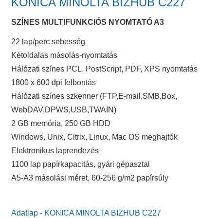
KONICA MINOLTA BIZHUB C227
SZÍNES MULTIFUNKCIÓS NYOMTATÓ A3
22 lap/perc sebesség
Kétoldalas másolás-nyomtatás
Hálózati színes PCL, PostScript, PDF, XPS nyomtatás
1800 x 600 dpi felbontás
Hálózati színes szkenner (FTP,E-mail,SMB,Box,
WebDAV,DPWS,USB,TWAIN)
2 GB memória, 250 GB HDD
Windows, Unix, Citrix, Linux, Mac OS meghajtók
Elektronikus laprendezés
1100 lap papírkapacitás, gyári gépasztal
A5-A3 másolási méret, 60-256 g/m2 papírsúly
Adatlap - KONICA MINOLTA BIZHUB C227