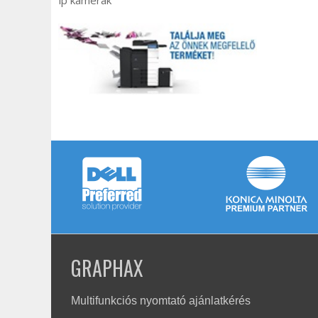
ip kamerák
GRAPHAX
Multifunkciós nyomtató ajánlatkérés