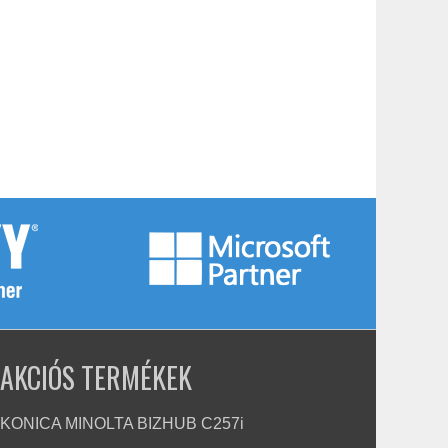
AKCIÓS TERMÉKEK
KONICA MINOLTA BIZHUB C257i