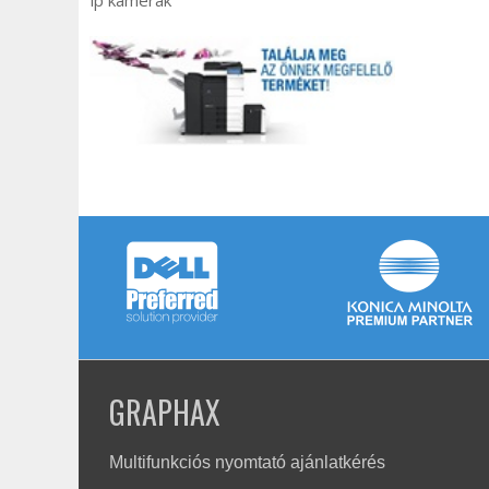
ip kamerák
GRAPHAX
Multifunkciós nyomtató ajánlatkérés