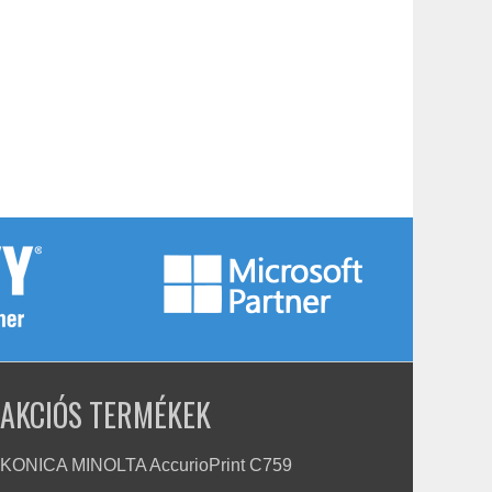
AKCIÓS TERMÉKEK
KONICA MINOLTA AccurioPrint C759