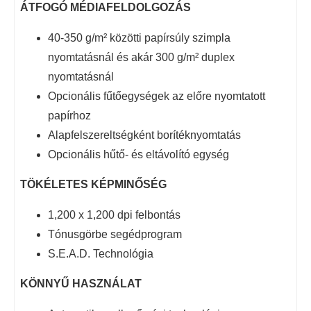
ÁTFOGÓ MÉDIAFELDOLGOZÁS
40-350 g/m² közötti papírsúly szimpla
nyomtatásnál és akár 300 g/m² duplex
nyomtatásnál
Opcionális fűtőegységek az előre nyomtatott
papírhoz
Alapfelszereltségként borítéknyomtatás
Opcionális hűtő- és eltávolító egység
TÖKÉLETES KÉPMINŐSÉG
1,200 x 1,200 dpi felbontás
Tónusgörbe segédprogram
S.E.A.D. Technológia
KÖNNYŰ HASZNÁLAT