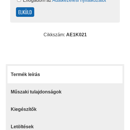
Elfogadom az
Adatkezelési nyilatkozatot
Cikkszám:
AE1K021
Termék leírás
Műszaki tulajdonságok
Kiegészítők
Letöltések