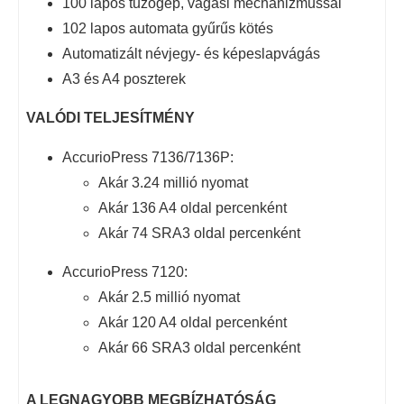
100 lapos tűzőgép, vágási mechanizmussal
102 lapos automata gyűrűs kötés
Automatizált névjegy- és képeslapvágás
A3 és A4 poszterek
VALÓDI TELJESÍTMÉNY
AccurioPress 7136/7136P:
Akár 3.24 millió nyomat
Akár 136 A4 oldal percenként
Akár 74 SRA3 oldal percenként
AccurioPress 7120:
Akár 2.5 millió nyomat
Akár 120 A4 oldal percenként
Akár 66 SRA3 oldal percenként
A LEGNAGYOBB MEGBÍZHATÓSÁG