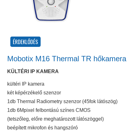
Mobotix M16 Thermal TR hőkamera
KÜLTÉRI IP KAMERA
kültéri IP kamera
két képérzékelő szenzor
1db Thermal Radiometry szenzor (45fok látószög)
1db 6Mpixel felbontású színes CMOS
(tetszőleg, előre meghatározott látószöggel)
beépített mikrofon és hangszóró