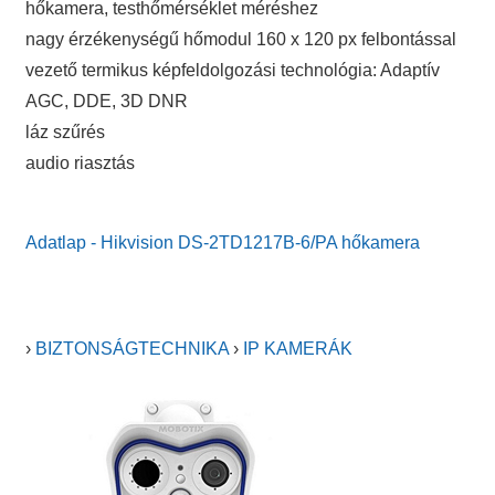
hőkamera, testhőmérséklet méréshez
nagy érzékenységű hőmodul 160 x 120 px felbontással
vezető termikus képfeldolgozási technológia: Adaptív
AGC, DDE, 3D DNR
láz szűrés
audio riasztás
Adatlap - Hikvision DS-2TD1217B-6/PA hőkamera
›
BIZTONSÁGTECHNIKA
›
IP KAMERÁK