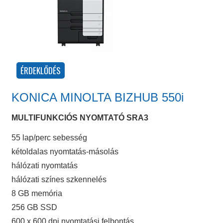
KONICA MINOLTA BIZHUB 550i
MULTIFUNKCIÓS NYOMTATÓ SRA3
55 lap/perc sebesség
kétoldalas nyomtatás-másolás
hálózati nyomtatás
hálózati színes szkennelés
8 GB memória
256 GB SSD
600 x 600 dpi nyomtatási felbontás