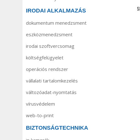
S
IRODAI ALKALMAZÁS
dokumentum menedzsment
eszközmenedzsment
irodai szoftvercsomag
költségfelügyelet
operációs rendszer
vállalati tartalomkezelés
változóadat-nyomtatás
vírusvédelem
web-to-print
BIZTONSÁGTECHNIKA