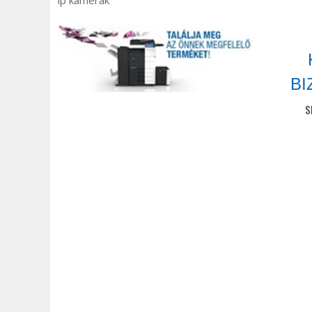
ip kamerák
BI
S