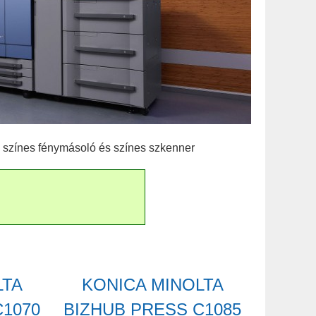
ú színes fénymásoló és színes szkenner
LTA
KONICA MINOLTA
C1070
BIZHUB PRESS C1085